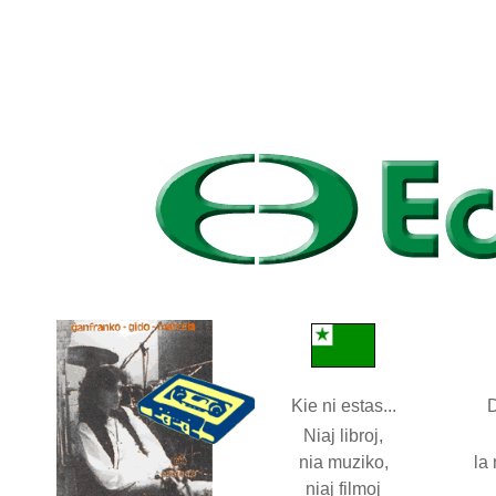
Kie ni estas...
D
Niaj libroj,
nia muziko,
la
niaj filmoj