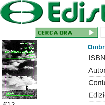
Ombro
ISBN
Auto
Cont
Ediz
€12