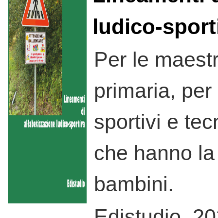
ludico-sport
Per le maestr
primaria, per
sportivi e tecn
che hanno la 
bambini.
Edistudio, 2