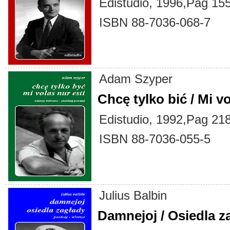
Edistudio, 1996,Pag 155
ISBN 88-7036-068-7
Adam Szyper
Chcę tylko bić / Mi vo
Edistudio, 1992,Pag 218
ISBN 88-7036-055-5
Julius Balbin
Damnejoj / Osiedla z