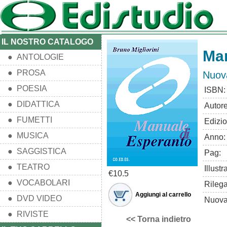
IL NOSTRO CATALOGO
Man
● ANTOLOGIE
● PROSA
Nuova
● POESIA
ISBN:
● DIDATTICA
Autore
● FUMETTI
Edizio
● MUSICA
Anno:
● SAGGISTICA
Pag:
● TEATRO
Illustr
€10.5
● VOCABOLARI
Rilega
Aggiungi al carrello
● DVD VIDEO
Nuova 
● RIVISTE
<< Torna indietro