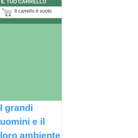
IL TUO CARRELLO
Il carrello è vuoto
I grandi
uomini e il
loro ambiente