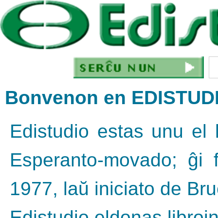
Bonvenon en EDISTUD
Edistudio estas unu el l
Esperanto-movado; ĝi f
1977, laŭ iniciato de Bru
Edistudio eldonas librojn