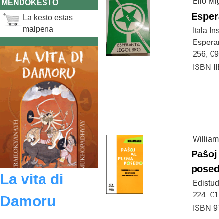
Elio Mig
MENDOKESTO
Esper
La kesto estas
malpena
Itala In
Esperan
256, €9
ISBN I
William
Paŝoj
pose
La vita di
Edistud
224, €
Damoru
ISBN 9