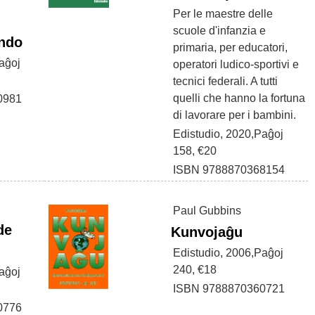
Per le maestre delle
scuole d'infanzia e
ndo
primaria, per educatori,
aĝoj
operatori ludico-sportivi e
tecnici federali. A tutti
quelli che hanno la fortuna
0981
di lavorare per i bambini.
Edistudio, 2020,Paĝoj
158, €20
ISBN 9788870368154
Paul Gubbins
de
Kunvojaĝu
Edistudio, 2006,Paĝoj
240, €18
aĝoj
ISBN 9788870360721
0776