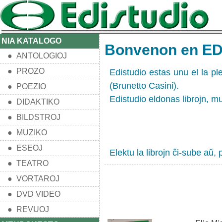
NIA KATALOGO
Bonvenon en E
● ANTOLOGIOJ
● PROZO
Edistudio estas unu el la pl
(Brunetto Casini).
● POEZIO
Edistudio eldonas librojn, mu
● DIDAKTIKO
● BILDSTROJ
● MUZIKO
● ESEOJ
Elektu la librojn ĉi-sube aŭ,
● TEATRO
● VORTAROJ
● DVD VIDEO
● REVUOJ