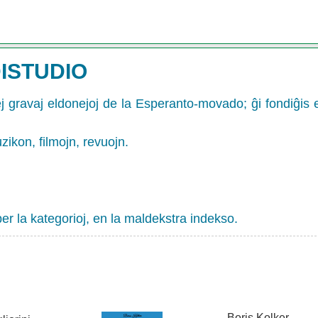
DISTUDIO
ej gravaj eldonejoj de la Esperanto-movado; ĝi fondiĝis e
zikon, filmojn, revuojn.
 per la kategorioj, en la maldekstra indekso.
Boris Kolker