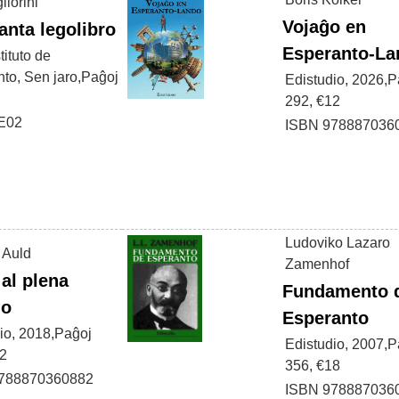
liorini
Vojaĝo en
anta legolibro
Esperanto-La
stituto de
to, Sen jaro,Paĝoj
Edistudio, 2026,P
292, €12
IE02
ISBN 978887036
Ludoviko Lazaro
 Auld
Zamenhof
 al plena
Fundamento 
do
Esperanto
io, 2018,Paĝoj
Edistudio, 2007,P
12
356, €18
788870360882
ISBN 978887036