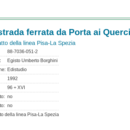
strada ferrata da Porta ai Querci
atto della linea Pisa-La Spezia
88-7036-051-2
:
Egisto Umberto Borghini
ne:
Edistudio
1992
96 + XVI
to:
no
to:
no
tto della linea Pisa-La Spezia