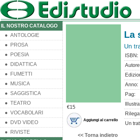
IL NOSTRO CATALOGO
La 
● ANTOLOGIE
● PROSA
Un tr
● POESIA
ISBN:
● DIDATTICA
Autore
● FUMETTI
Edizio
● MUSICA
Anno:
● SAGGISTICA
Pag:
● TEATRO
Illustra
€15
● VOCABOLARI
Rilega
Aggiungi al carrello
● DVD VIDEO
Un tra
● RIVISTE
<< Torna indietro