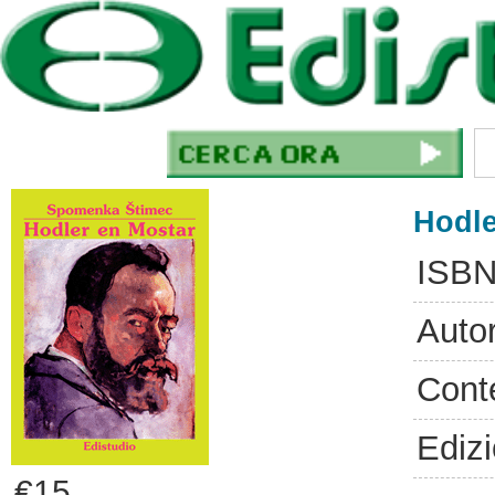
Hodle
ISBN
Auto
Cont
Ediz
€15