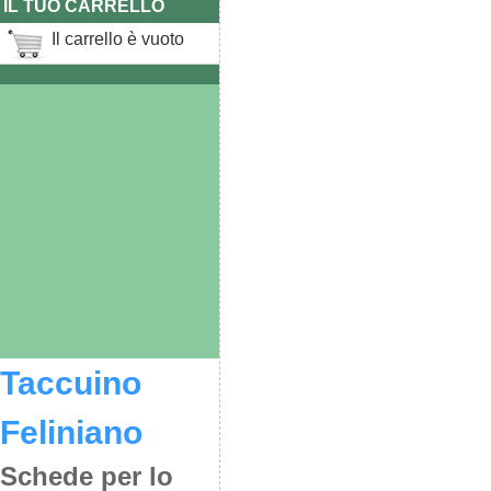
IL TUO CARRELLO
Il carrello è vuoto
Taccuino
Feliniano
Schede per lo