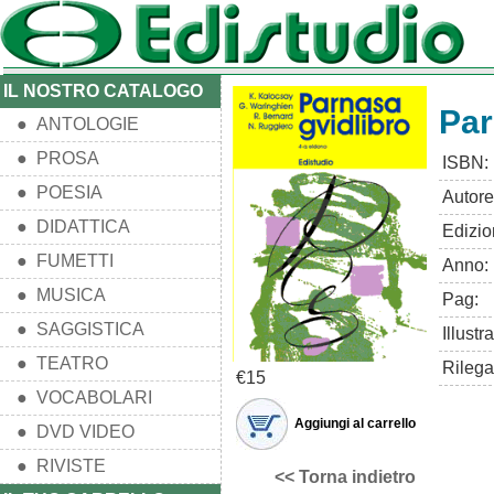
IL NOSTRO CATALOGO
Par
● ANTOLOGIE
● PROSA
ISBN:
● POESIA
Autore
● DIDATTICA
Edizio
● FUMETTI
Anno:
● MUSICA
Pag:
● SAGGISTICA
Illustra
● TEATRO
Rilega
€15
● VOCABOLARI
Aggiungi al carrello
● DVD VIDEO
● RIVISTE
<< Torna indietro