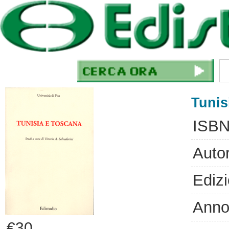
Tunis
ISBN
Auto
Ediz
Anno
€30