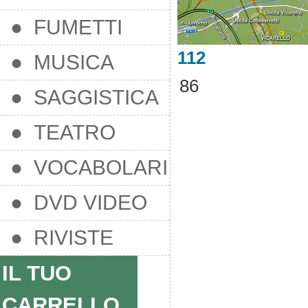
● FUMETTI
112
● MUSICA
86
● SAGGISTICA
● TEATRO
● VOCABOLARI
● DVD VIDEO
● RIVISTE
IL TUO
CARRELLO