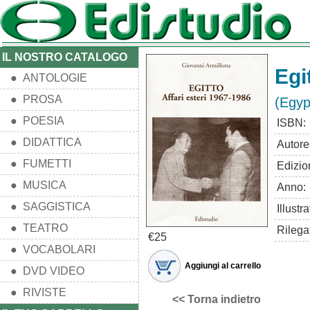
IL NOSTRO CATALOGO
Egi
● ANTOLOGIE
● PROSA
(Egyp
● POESIA
ISBN:
● DIDATTICA
Autore
● FUMETTI
Edizio
● MUSICA
Anno:
● SAGGISTICA
Illustra
● TEATRO
Rilega
€25
● VOCABOLARI
Aggiungi al carrello
● DVD VIDEO
● RIVISTE
<< Torna indietro