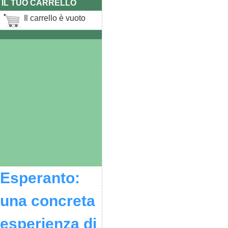
IL TUO CARRELLO
Il carrello è vuoto
Esperanto:
una concreta
esperienza di