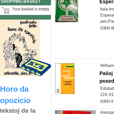
Esper
SHOPPING BASKET
Your basket is empty
Itala In
Espera
jaro,Pa
ISBN I
William
Paŝoj
pose
Horo da
Edistud
224, €
opozicio
ISBN 9
tekstoj de la
Alessa