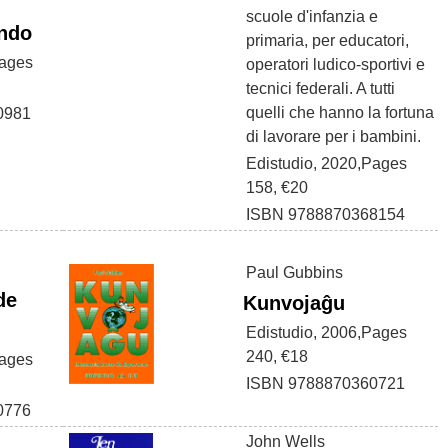
scuole d'infanzia e
ndo
primaria, per educatori,
Pages
operatori ludico-sportivi e
tecnici federali. A tutti
quelli che hanno la fortuna
0981
di lavorare per i bambini.
Edistudio, 2020,Pages
158, €20
ISBN 9788870368154
Paul Gubbins
de
Kunvojaĝu
Edistudio, 2006,Pages
240, €18
Pages
ISBN 9788870360721
0776
John Wells