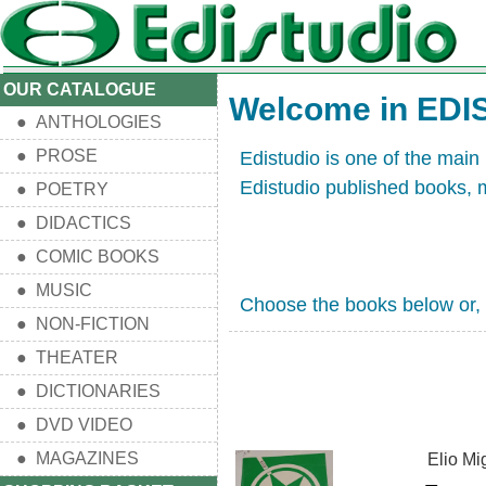
OUR CATALOGUE
Welcome in EDI
● ANTHOLOGIES
● PROSE
Edistudio is one of the main
Edistudio published books, 
● POETRY
● DIDACTICS
● COMIC BOOKS
● MUSIC
Choose the books below or, t
● NON-FICTION
● THEATER
● DICTIONARIES
● DVD VIDEO
● MAGAZINES
Elio Mig