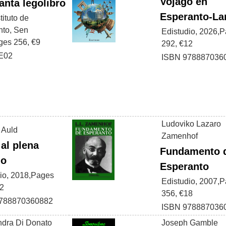
Vojaĝo en
anta legolibro
Esperanto-La
stituto de
nto, Sen
Edistudio, 2026,
ges 256, €9
292, €12
IE02
ISBN 978887036
Ludoviko Lazaro
 Auld
Zamenhof
 al plena
Fundamento 
do
Esperanto
io, 2018,Pages
Edistudio, 2007,
12
356, €18
788870360882
ISBN 978887036
ndra Di Donato
Joseph Gamble