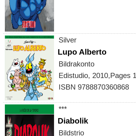
Silver
Lupo Alberto
Bildrakonto
Edistudio, 2010,Pages 1
ISBN 9788870360868
***
Diabolik
Bildstrio