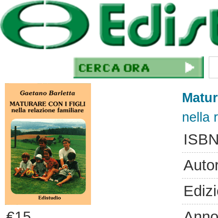
Matura
nella 
ISBN
Auto
Ediz
Anno
€15