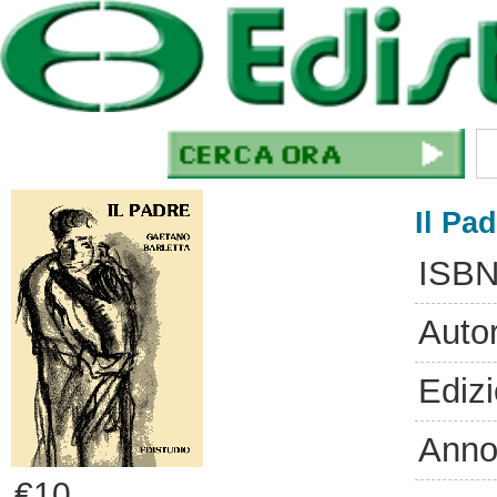
Il Pa
ISBN
Auto
Ediz
Anno
€10