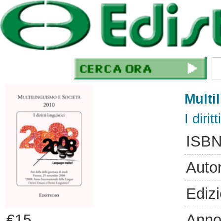
Multi
I diritt
ISBN
Auto
Ediz
Anno
€15